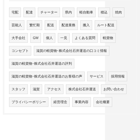
宅配
配達
チャーター
県内
軽自動車
積込
焼肉
芸能人
繁忙期
配送
配達業務
搬入
ルート配送
大手会社
GW
個人
一見
よくある質問
軽貨物
コンセプト
滋賀の軽貨物･株式会社石井運送の口コミ情報
滋賀の軽貨物･株式会社石井運送の評判
滋賀の軽貨物･株式会社石井運送のお客様の声
サービス
採用情報
スタッフ
滋賀
アクセス
株式会社石井運送
お問い合わせ
プライバシーポリシー
経営理念
事業内容
会社概要