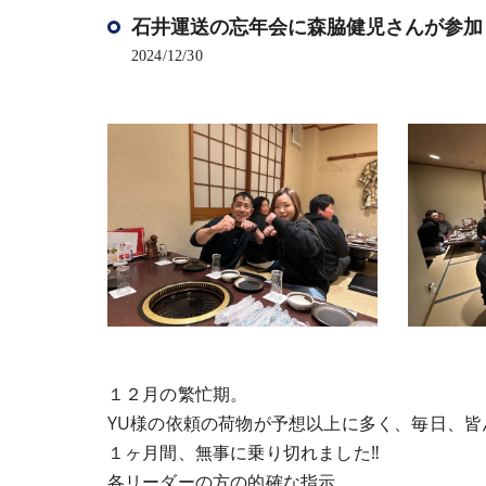
石井運送の忘年会に森脇健児さんが参加
2024/12/30
１２月の繁忙期。
YU様の依頼の荷物が予想以上に多く、毎日、皆
１ヶ月間、無事に乗り切れました‼︎
各リーダーの方の的確な指示。