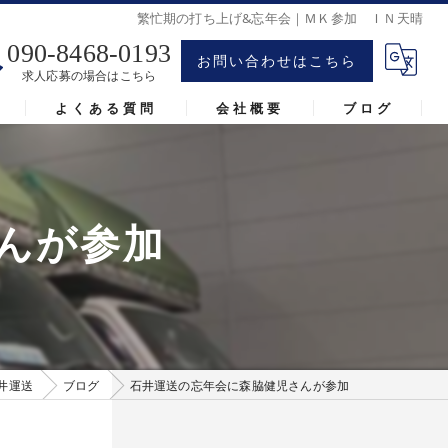
繁忙期の打ち上げ&忘年会｜ＭＫ参加 ＩＮ天晴
090-8468-0193
お問い合わせはこちら
求人応募の場合はこちら
よくある質問
会社概要
ブログ
んが参加
井運送
ブログ
石井運送の忘年会に森脇健児さんが参加