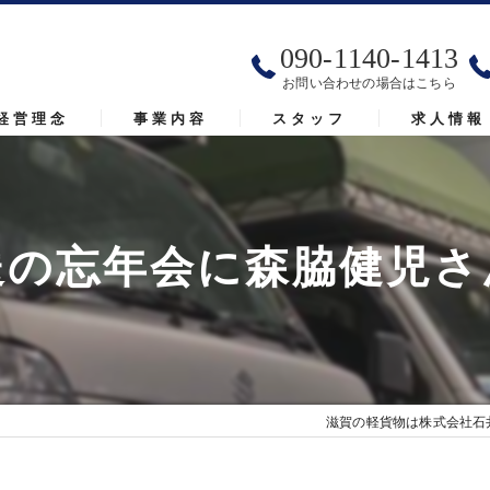
090-1140-1413
お問い合わせの場合はこちら
経営理念
事業内容
スタッフ
求人情報
送の忘年会に森脇健児さ
滋賀の軽貨物は株式会社石