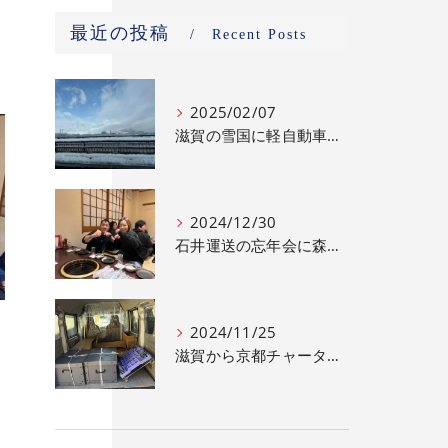
最近の投稿
Recent Posts
2025/02/07
滋賀の雪国に軽自動車での配送
2024/12/30
石井運送の忘年会に森脇健児さんが参加
2024/11/25
滋賀から京都チャーター｜一見さん