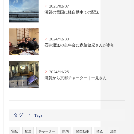
2025/02/07
滋賀の雪国に軽自動車での配送
2024/12/30
石井運送の忘年会に森脇健児さんが参加
2024/11/25
滋賀から京都チャーター｜一見さん
タグ
Tags
宅配
配達
チャーター
県内
軽自動車
積込
焼肉