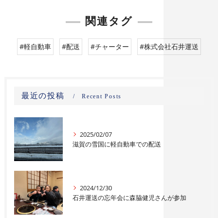
関連タグ
#軽自動車
#配送
#チャーター
#株式会社石井運送
最近の投稿
Recent Posts
2025/02/07
滋賀の雪国に軽自動車での配送
2024/12/30
石井運送の忘年会に森脇健児さんが参加