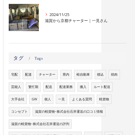
2024/11/25
滋賀から京都チャーター｜一見さん
タグ
Tags
宅配
配達
チャーター
県内
軽自動車
積込
焼肉
芸能人
繁忙期
配送
配達業務
搬入
ルート配送
大手会社
GW
個人
一見
よくある質問
軽貨物
コンセプト
滋賀の軽貨物･株式会社石井運送の口コミ情報
滋賀の軽貨物･株式会社石井運送の評判