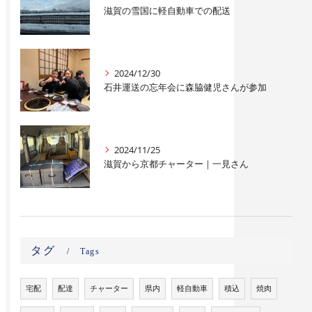
滋賀の雪国に軽自動車での配送
2024/12/30
石井運送の忘年会に森脇健児さんが参加
2024/11/25
滋賀から京都チャーター｜一見さん
タグ
Tags
宅配
配達
チャーター
県内
軽自動車
積込
焼肉