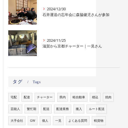
2024/12/30
石井運送の忘年会に森脇健児さんが参加
2024/11/25
滋賀から京都チャーター｜一見さん
タグ
Tags
宅配
配達
チャーター
県内
軽自動車
積込
焼肉
芸能人
繁忙期
配送
配達業務
搬入
ルート配送
大手会社
GW
個人
一見
よくある質問
軽貨物